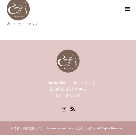
サイトマップ
La queue du chat ～ねこのしっぽ～
富山県富山市野町86-2
076-407-5068
Instagram
RSS
©
体質・肌質改善サロン la-queue-du-chat～ねこのしっぽ～
. All Rights Reserved.