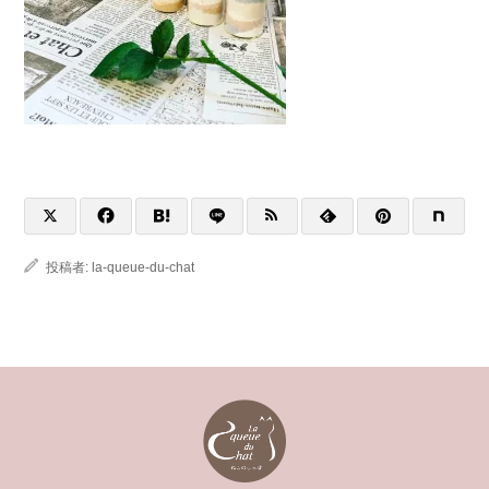
投稿者:
la-queue-du-chat