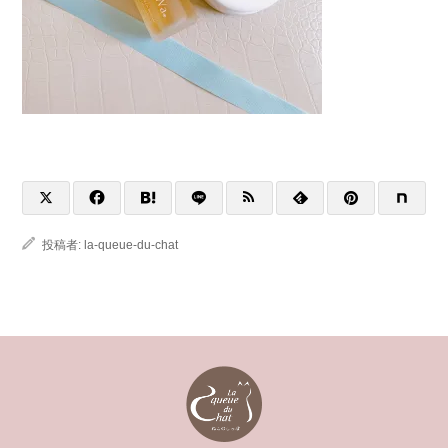
投稿者:
la-queue-du-chat