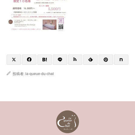
投稿者:
la-queue-du-chat