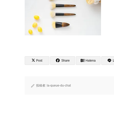
Post
Share
Hatena
投稿者:
la-queue-du-chat