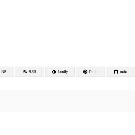
LINE
RSS
feedly
Pin it
note