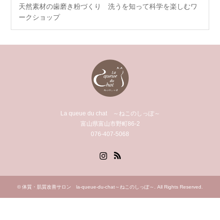
天然素材の歯磨き粉づくり 洗うを知って科学を楽しむワ
ークショップ
La queue du chat ～ねこのしっぽ～
富山県富山市野町86-2
076-407-5068
Instagram
RSS
©
体質・肌質改善サロン la-queue-du-chat～ねこのしっぽ～
. All Rights Reserved.