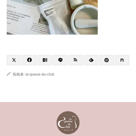
投稿者:
la-queue-du-chat