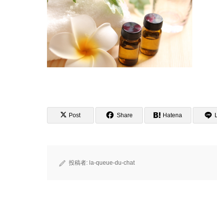
Post
Share
Hatena
投稿者:
la-queue-du-chat