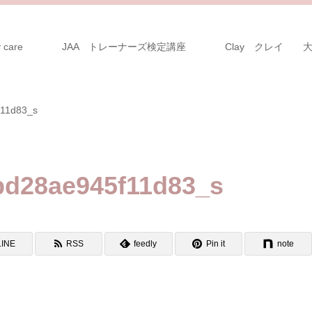
 care
JAA トレーナーズ検定講座
Clay クレイ 
f11d83_s
bd28ae945f11d83_s
LINE
RSS
feedly
Pin it
note