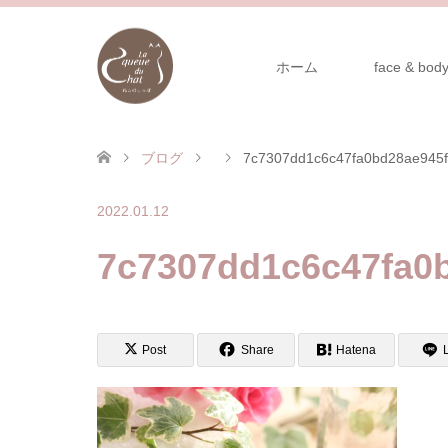
ホーム
face & body
ブログ
7c7307dd1c6c47fa0bd28ae945
2022.01.12
7c7307dd1c6c47fa0
Post
Share
Hatena