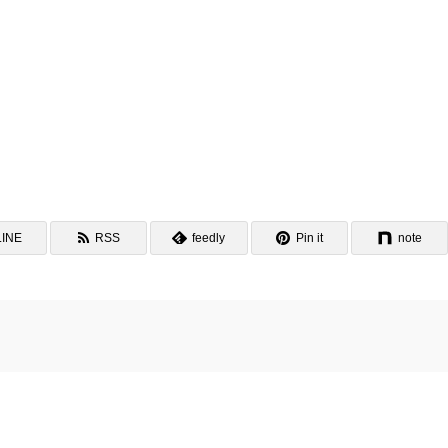
LINE
RSS
feedly
Pin it
note