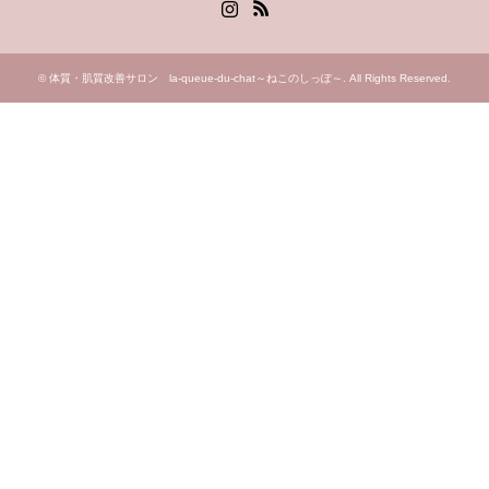
Instagram
RSS
©
体質・肌質改善サロン la-queue-du-chat～ねこのしっぽ～
. All Rights Reserved.