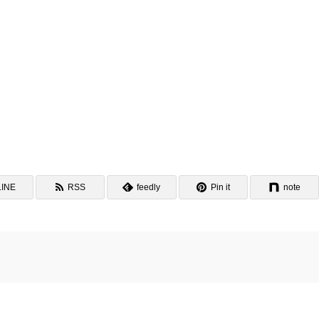
LINE
RSS
feedly
Pin it
note