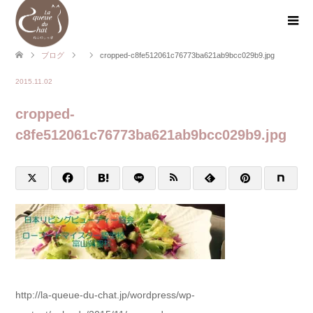
ブログ
cropped-c8fe512061c76773ba621ab9bcc029b9.jpg
2015.11.02
cropped-
c8fe512061c76773ba621ab9bcc029b9.jpg
http://la-queue-du-chat.jp/wordpress/wp-