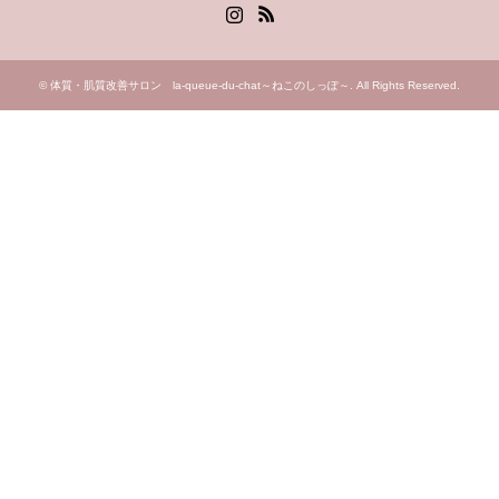
Instagram
RSS
©
体質・肌質改善サロン la-queue-du-chat～ねこのしっぽ～
. All Rights Reserved.