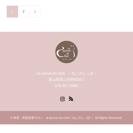
1
2
La queue du chat ～ねこのしっぽ～
富山県富山市野町86-2
076-407-5068
Instagram
RSS
©
体質・肌質改善サロン la-queue-du-chat～ねこのしっぽ～
. All Rights Reserved.