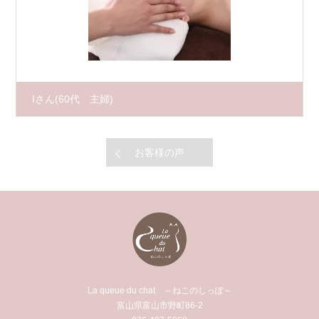
Iさん
(60代 主婦)
お客様の声
La queue du chat ～ねこのしっぽ～
富山県富山市野町86-2