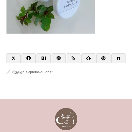
投稿者:
la-queue-du-chat