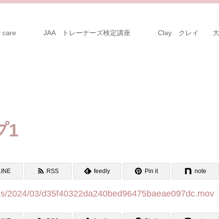
 care
JAA トレーナーズ検定講座
Clay クレイ 
プ1
LINE
RSS
feedly
Pin it
note
loads/2024/03/d35f40322da240bed96475baeae097dc.mov