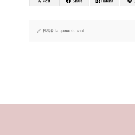
Post
Share
Hatena
投稿者:
la-queue-du-chat