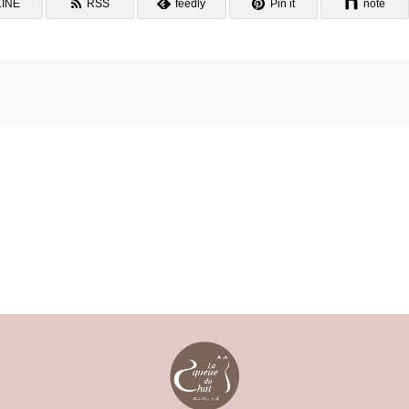
LINE
RSS
feedly
Pin it
note