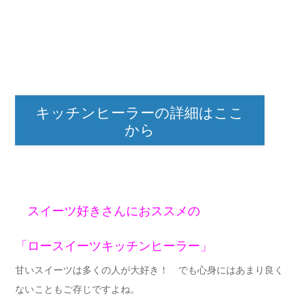
キッチンヒーラーの詳細はここ
から
スイーツ好きさんにおススメの
「ロースイーツキッチンヒーラー」
甘いスイーツは多くの人が大好き！ でも心身にはあまり良く
ないこともご存じですよね。
ロースイーツは、白砂糖、小麦粉、バター、乳製品、卵などを
一切使わず、すべて植物性でRaw（生）で作られた心身によい