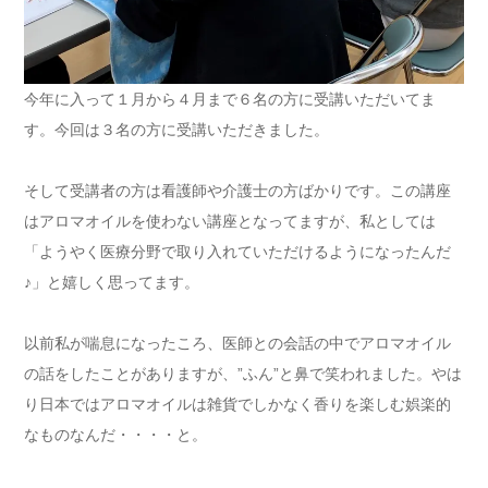
今年に入って１月から４月まで６名の方に受講いただいてま
す。今回は３名の方に受講いただきました。
そして受講者の方は看護師や介護士の方ばかりです。この講座
はアロマオイルを使わない講座となってますが、私としては
「ようやく医療分野で取り入れていただけるようになったんだ
♪」と嬉しく思ってます。
以前私が喘息になったころ、医師との会話の中でアロマオイル
の話をしたことがありますが、”ふん”と鼻で笑われました。やは
り日本ではアロマオイルは雑貨でしかなく香りを楽しむ娯楽的
なものなんだ・・・・と。