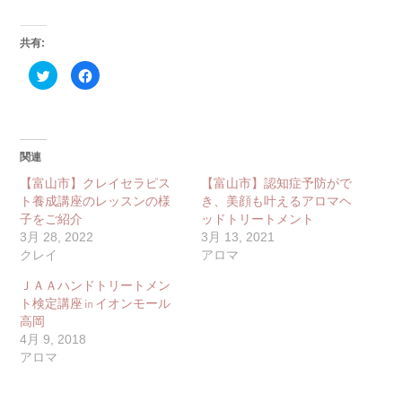
共有:
ク
Facebook
リ
で
ッ
共
ク
有
し
す
て
る
Twitter
に
で
は
関連
共
ク
有
リ
(新
ッ
【富山市】クレイセラピス
【富山市】認知症予防がで
し
ク
ト養成講座のレッスンの様
い
し
き、美顔も叶えるアロマヘ
ウ
て
子をご紹介
ッドトリートメント
ィ
く
ン
だ
3月 28, 2022
3月 13, 2021
ド
さ
クレイ
ウ
い
アロマ
で
(新
開
し
ＪＡＡハンドトリートメン
き
い
ま
ウ
ト検定講座㏌イオンモール
す)
ィ
ン
高岡
ド
4月 9, 2018
ウ
で
アロマ
開
き
ま
す)