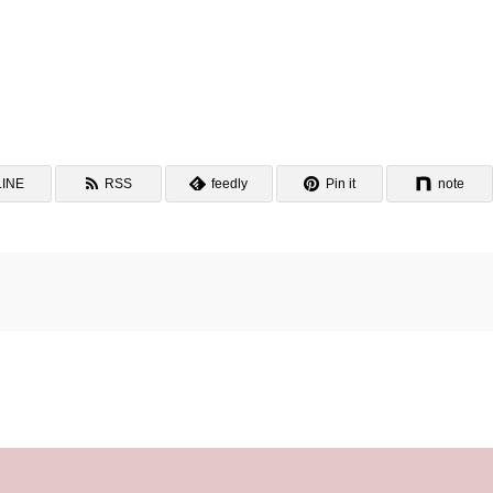
LINE
RSS
feedly
Pin it
note