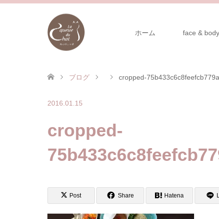
ホーム
face & body
ブログ
cropped-75b433c6c8feefcb779a
2016.01.15
cropped-
75b433c6c8feefcb77
Post
Share
Hatena