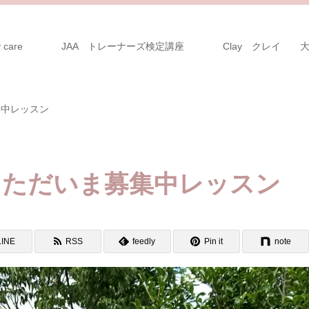
 care
JAA トレーナーズ検定講座
Clay クレイ 
集中レッスン
月、ただいま募集中レッスン
LINE
RSS
feedly
Pin it
note